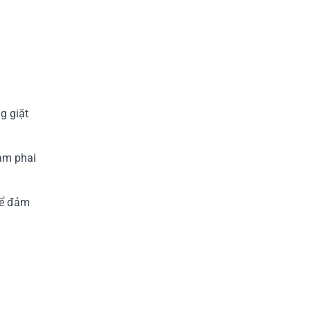
g giặt
làm phai
để đảm