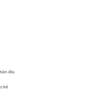
thấm đều
ơ thể.