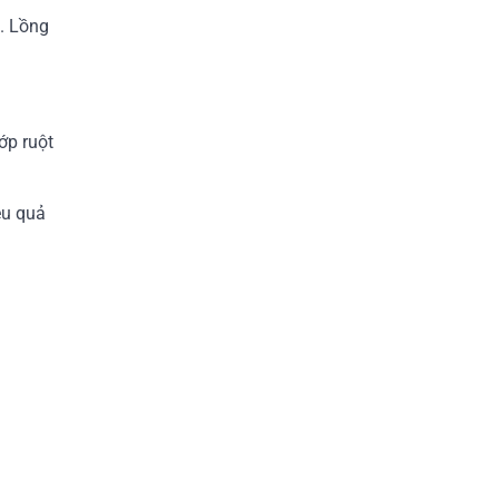
. Lồng
ớp ruột
ệu quả