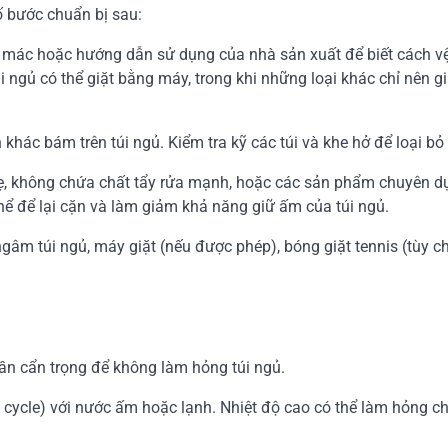
ố bước chuẩn bị sau:
 mác hoặc hướng dẫn sử dụng của nhà sản xuất để biết cách vệ
úi ngủ có thể giặt bằng máy, trong khi những loại khác chỉ nên gi
hác bám trên túi ngủ. Kiểm tra kỹ các túi và khe hở để loại bỏ 
ẹ, không chứa chất tẩy rửa mạnh, hoặc các sản phẩm chuyên d
thể để lại cặn và làm giảm khả năng giữ ấm của túi ngủ.
âm túi ngủ, máy giặt (nếu được phép), bóng giặt tennis (tùy ch
ần cẩn trọng để không làm hỏng túi ngủ.
cycle) với nước ấm hoặc lạnh. Nhiệt độ cao có thể làm hỏng chấ