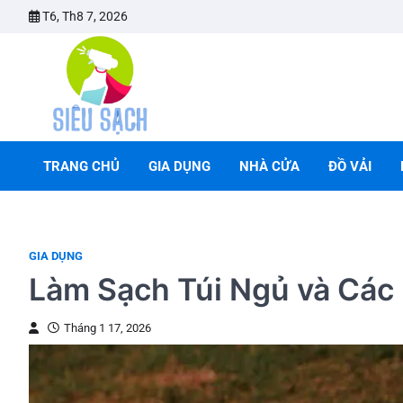
Skip
T6, Th8 7, 2026
to
content
TRANG CHỦ
GIA DỤNG
NHÀ CỬA
ĐỒ VẢI
GIA DỤNG
Làm Sạch Túi Ngủ và Các
Tháng 1 17, 2026