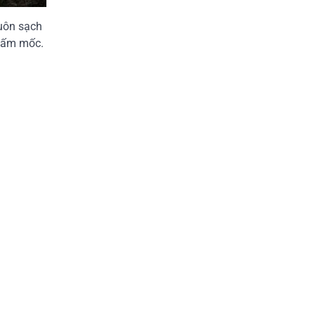
luôn sạch
 nấm mốc.