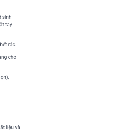
 sinh
ặt tay
hết rác.
ụng cho
ọn),
t liệu và