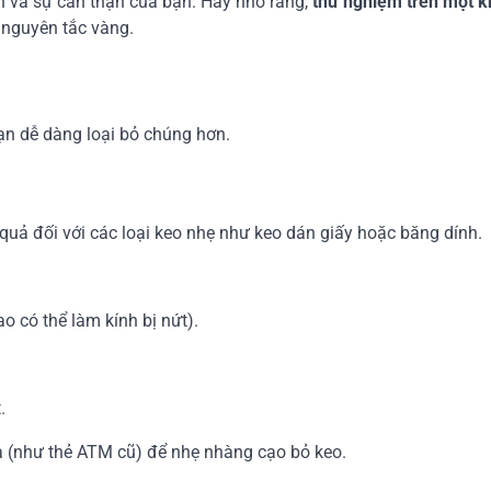
h và sự cẩn thận của bạn. Hãy nhớ rằng,
thử nghiệm trên một k
 nguyên tắc vàng.
bạn dễ dàng loại bỏ chúng hơn.
uả đối với các loại keo nhẹ như keo dán giấy hoặc băng dính.
o có thể làm kính bị nứt).
.
 (như thẻ ATM cũ) để nhẹ nhàng cạo bỏ keo.