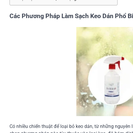
Các Phương Pháp Làm Sạch Keo Dán Phổ B
Có nhiều chiến thuật để loại bỏ keo dán, từ những nguyê