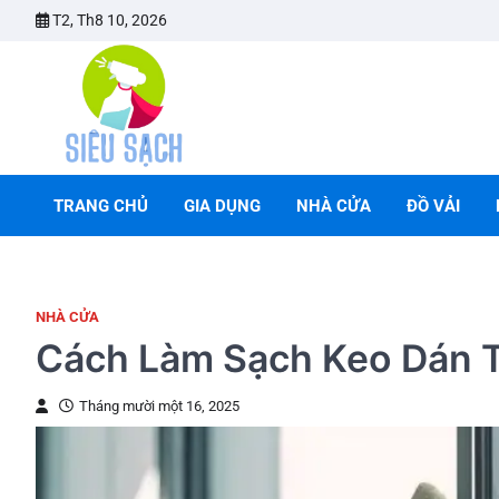
Skip
T2, Th8 10, 2026
to
content
TRANG CHỦ
GIA DỤNG
NHÀ CỬA
ĐỒ VẢI
NHÀ CỬA
Cách Làm Sạch Keo Dán T
Tháng mười một 16, 2025