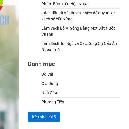
Phẩm Bám trên Hộp Nhựa
Cách đặt túi hút ẩm tự nhiên để duy trì sự
sạch sẽ bền vững
Làm Sạch Lò Vi Sóng Bằng Một Bát Nước
Chanh
Làm Sạch Túi Ngủ và Các Dụng Cụ Nấu Ăn
Ngoài Trời
Danh mục
Đồ Vải
Gia Dụng
Nhà Cửa
Phương Tiện
Kèo nhà cái 5