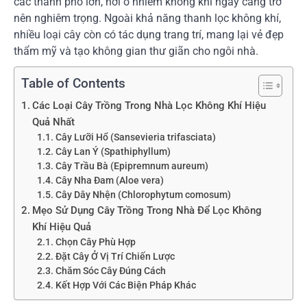
các thành phố lớn, nơi ô nhiễm không khí ngày càng trở
nên nghiêm trọng. Ngoài khả năng thanh lọc không khí,
nhiều loại cây còn có tác dụng trang trí, mang lại vẻ đẹp
thẩm mỹ và tạo không gian thư giãn cho ngôi nhà.
Table of Contents
Các Loại Cây Trồng Trong Nhà Lọc Không Khí Hiệu
Quả Nhất
Cây Lưỡi Hổ (Sansevieria trifasciata)
Cây Lan Ý (Spathiphyllum)
Cây Trầu Bà (Epipremnum aureum)
Cây Nha Đam (Aloe vera)
Cây Dây Nhện (Chlorophytum comosum)
Mẹo Sử Dụng Cây Trồng Trong Nhà Để Lọc Không
Khí Hiệu Quả
Chọn Cây Phù Hợp
Đặt Cây Ở Vị Trí Chiến Lược
Chăm Sóc Cây Đúng Cách
Kết Hợp Với Các Biện Pháp Khác