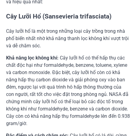
và hiệu quả nhất:
Cây Lưỡi Hổ (Sansevieria trifasciata)
Cây lưỡi hổ là một trong những loại cây trồng trong nhà
phổ biến nhất nhờ khả năng thanh lọc không khí vượt trội
và dễ chăm sóc.
Khả năng lọc không khí:
Cây lưỡi hổ có thể hấp thụ các
chất độc hại như formaldehyde, benzene, toluene, xylene
và carbon monoxide. Đặc biệt, cây lưỡi hổ còn có khả
năng hấp thụ carbon dioxide và giải phóng oxy vào ban
đêm, ngược lại với quá trình hô hấp thông thường của
con người, rất tốt cho việc đặt trong phòng ngủ. NASA đã
chứng minh cây lưỡi hổ có thể loại bỏ các độc tố trong
không khí như formaldehyde, benzene và carbon dioxide.
Cây còn có khả năng hấp thụ formaldehyde lên đến 0.938
gram/giờ.
Đặc điểm và cách chăm sóc:
Cây lưỡi hổ có lá dài, cứng,