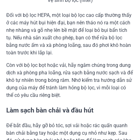
Vệ sinh bộ lọc (filter)
Đối với bộ lọc HEPA, một loại bộ lọc cao cấp thường thấy
ở các máy hút bụi hiện đại, bạn nên tháo nó ra một cách
nhẹ nhàng và gõ nhẹ lên bề mặt để loại bỏ bụi bẩn tích
tụ. Nếu nhà sản xuất cho phép, bạn có thể rửa bộ lọc
bằng nước ấm và xà phòng loãng, sau đó phơi khô hoàn
toàn trước khi lắp lại.
Còn với bộ lọc bọt hoặc vải, hãy ngâm chúng trong dung
dịch xà phòng pha loãng, rửa sạch bằng nước sạch và để
khô tự nhiên trong bóng râm. Nhớ kiểm tra hướng dẫn sử
dụng của máy để tránh làm hỏng bộ lọc, vì mỗi loại có
thể có yêu cầu riêng biệt.
Làm sạch bàn chải và đầu hút
Để bắt đầu, hãy gỡ bỏ tóc, sợi vải hoặc rác quấn quanh
bàn chải bằng tay hoặc một dụng cụ nhỏ như kẹp. Sau