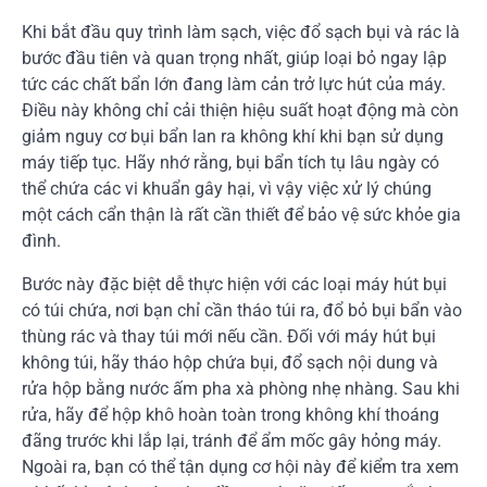
Khi bắt đầu quy trình làm sạch, việc đổ sạch bụi và rác là
bước đầu tiên và quan trọng nhất, giúp loại bỏ ngay lập
tức các chất bẩn lớn đang làm cản trở lực hút của máy.
Điều này không chỉ cải thiện hiệu suất hoạt động mà còn
giảm nguy cơ bụi bẩn lan ra không khí khi bạn sử dụng
máy tiếp tục. Hãy nhớ rằng, bụi bẩn tích tụ lâu ngày có
thể chứa các vi khuẩn gây hại, vì vậy việc xử lý chúng
một cách cẩn thận là rất cần thiết để bảo vệ sức khỏe gia
đình.
Bước này đặc biệt dễ thực hiện với các loại máy hút bụi
có túi chứa, nơi bạn chỉ cần tháo túi ra, đổ bỏ bụi bẩn vào
thùng rác và thay túi mới nếu cần. Đối với máy hút bụi
không túi, hãy tháo hộp chứa bụi, đổ sạch nội dung và
rửa hộp bằng nước ấm pha xà phòng nhẹ nhàng. Sau khi
rửa, hãy để hộp khô hoàn toàn trong không khí thoáng
đãng trước khi lắp lại, tránh để ẩm mốc gây hỏng máy.
Ngoài ra, bạn có thể tận dụng cơ hội này để kiểm tra xem