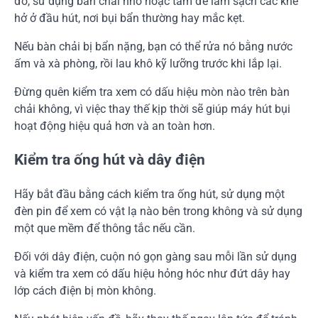
đó, sử dụng bàn chải nhỏ hoặc tăm để làm sạch các khe
hở ở đầu hút, nơi bụi bẩn thường hay mắc kẹt.
Nếu bàn chải bị bẩn nặng, bạn có thể rửa nó bằng nước
ấm và xà phòng, rồi lau khô kỹ lưỡng trước khi lắp lại.
Đừng quên kiểm tra xem có dấu hiệu mòn nào trên bàn
chải không, vì việc thay thế kịp thời sẽ giúp máy hút bụi
hoạt động hiệu quả hơn và an toàn hơn.
Kiểm tra ống hút và dây điện
Hãy bắt đầu bằng cách kiểm tra ống hút, sử dụng một
đèn pin để xem có vật lạ nào bên trong không và sử dụng
một que mềm để thông tắc nếu cần.
Đối với dây điện, cuộn nó gọn gàng sau mỗi lần sử dụng
và kiểm tra xem có dấu hiệu hỏng hóc như đứt dây hay
lớp cách điện bị mòn không.