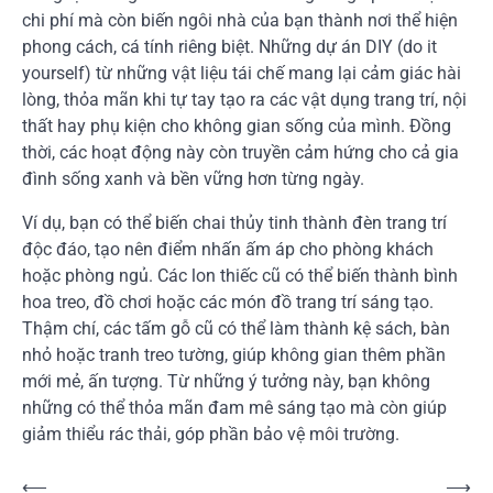
chi phí mà còn biến ngôi nhà của bạn thành nơi thể hiện
phong cách, cá tính riêng biệt. Những dự án DIY (do it
yourself) từ những vật liệu tái chế mang lại cảm giác hài
lòng, thỏa mãn khi tự tay tạo ra các vật dụng trang trí, nội
thất hay phụ kiện cho không gian sống của mình. Đồng
thời, các hoạt động này còn truyền cảm hứng cho cả gia
đình sống xanh và bền vững hơn từng ngày.
Ví dụ, bạn có thể biến chai thủy tinh thành đèn trang trí
độc đáo, tạo nên điểm nhấn ấm áp cho phòng khách
hoặc phòng ngủ. Các lon thiếc cũ có thể biến thành bình
hoa treo, đồ chơi hoặc các món đồ trang trí sáng tạo.
Thậm chí, các tấm gỗ cũ có thể làm thành kệ sách, bàn
nhỏ hoặc tranh treo tường, giúp không gian thêm phần
mới mẻ, ấn tượng. Từ những ý tưởng này, bạn không
những có thể thỏa mãn đam mê sáng tạo mà còn giúp
giảm thiểu rác thải, góp phần bảo vệ môi trường.
Điều
⟵
⟶