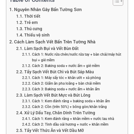
Nguyên Nhân Gây Bẩn Tường Sơn
Thời tiết
Trẻ em
Thú cưng
Thiếu vệ sinh
Cách Làm Sạch Vết Bẩn Trên Tường Nhà
Làm Sạch Bụi và Vết Bùn Đất
Cách 1: Nước rửa chén/nước rửa tay + bàn chải/máy hút
bụi + giẻ mềm
Cách 2: Baking soda + nước ấm + giẻ mềm
Tẩy Sạch Vết Bút Chì và Bút Sáp Màu
Cách 1: Máy sấy tóc + khăn ướt + xà phòng
Cách 2: Giấm ăn pha loãng + bàn chải mềm
Cách 3: Baking soda + nước ấm + khăn ẩm
Làm Sạch Vết Bút Mực và Bút Lông
Cách 1: Kem đánh răng + baking soda + khăn ẩm
Cách 2: Cồn (trên 50%) + bông gòn/khăn trắng
Xử Lý Dấu Tay, Chân Dính Trên Tường
Cách 1: Kem đánh răng + khăn mềm + nước lau nhà
Cách 2: Tinh dầu oải hương + nước + khăn mềm
Tẩy Vết Thức Ăn và Vết Dầu Mỡ