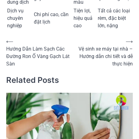
dung dịch
màu
Dịch vụ
Tiện lợi,
Tất cả các loại
Chi phí cao, cần
chuyên
hiệu quả
rèm, đặc biệt
đặt lịch
nghiệp
cao
lớn, nặng
Điều
⟵
⟶
Hướng Dẫn Làm Sạch Các
Vệ sinh xe máy tại nhà –
hướng
Đường Ron Ố Vàng Gạch Lát
Hướng dẫn chi tiết và dễ
bài
Sàn
thực hiện
viết
Related Posts