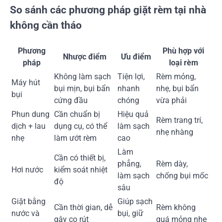
So sánh các phương pháp giặt rèm tại nhà
không cần tháo
Phương
Phù hợp với
Nhược điểm
Ưu điểm
pháp
loại rèm
Không làm sạch
Tiện lợi,
Rèm mỏng,
Máy hút
bụi mịn, bụi bẩn
nhanh
nhẹ, bụi bẩn
bụi
cứng đầu
chóng
vừa phải
Phun dung
Cần chuẩn bị
Hiệu quả
Rèm trang trí,
dịch + lau
dụng cụ, có thể
làm sạch
nhẹ nhàng
nhẹ
làm ướt rèm
cao
Làm
Cần có thiết bị,
phẳng,
Rèm dày,
Hơi nước
kiểm soát nhiệt
làm sạch
chống bụi mốc
độ
sâu
Giặt bằng
Giúp sạch
Cần thời gian, dễ
Rèm không
nước và
bụi, giữ
gây co rút
quá mỏng nhẹ