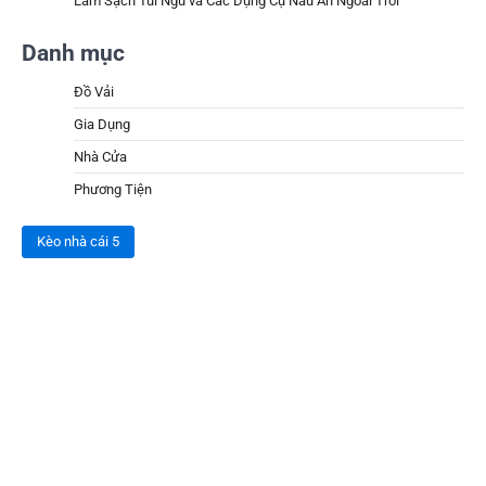
Làm Sạch Túi Ngủ và Các Dụng Cụ Nấu Ăn Ngoài Trời
Danh mục
Đồ Vải
Gia Dụng
Nhà Cửa
Phương Tiện
Kèo nhà cái 5