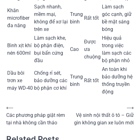
Sạch nhanh,
Làm sạch
Khăn
mềm mại,
Trung
góc cạnh, giữ
microfiber
Rất tốt
không để xơ lại
bình
bề mặt sáng
đa năng
trên xe
bóng
Làm sạch khe,
Hiệu quả
Được
Bình xịt khí
bộ phận điện,
trong việc
Cao
ưa
nén 600ml
bụi bẩn cứng
làm sạch các
chuộng
đầu
bộ phận nhỏ
An toàn khi
Dầu bôi
Chống rỉ sét,
Trung
bảo dưỡng hệ
trơn xe
bảo dưỡng các
Rất tốt
bình
thống truyền
máy WD-40
bộ phận cơ khí
động
Điều
⟵
⟶
Các phương pháp giặt rèm
Vệ sinh nội thất ô tô – Giữ
hướng
tại nhà không cần tháo
gìn không gian xe luôn mới
bài
viết
Related Posts