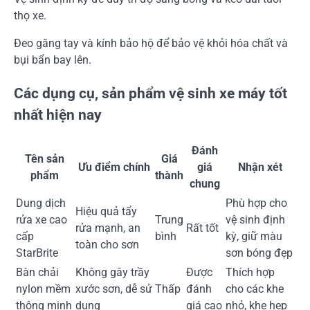
thọ xe.
Đeo găng tay và kính bảo hộ để bảo vệ khỏi hóa chất và
bụi bẩn bay lên.
Các dụng cụ, sản phẩm vệ sinh xe máy tốt
nhất hiện nay
Đánh
Tên sản
Giá
Ưu điểm chính
giá
Nhận xét
phẩm
thành
chung
Dung dịch
Phù hợp cho
Hiệu quả tẩy
rửa xe cao
Trung
vệ sinh định
rửa mạnh, an
Rất tốt
cấp
bình
kỳ, giữ màu
toàn cho sơn
StarBrite
sơn bóng đẹp
Bàn chải
Không gây trầy
Được
Thích hợp
nylon mềm
xước sơn, dễ sử
Thấp
đánh
cho các khe
thông minh
dụng
giá cao
nhỏ, khe hẹp